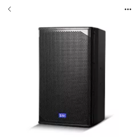
AT-10 十寸两分频全频音箱（后导向）